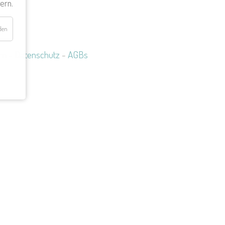
ern.
den
um
-
Datenschutz
-
AGBs