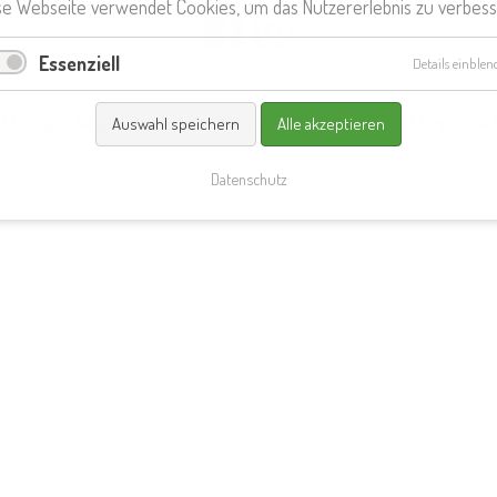
se Webseite verwendet Cookies, um das Nutzererlebnis zu verbess
Essenziell
Details einblen
 Design: Tanja Albert | Umsetzung: profimedien.net |
Impress
Auswahl speichern
Alle akzeptieren
Datenschutz