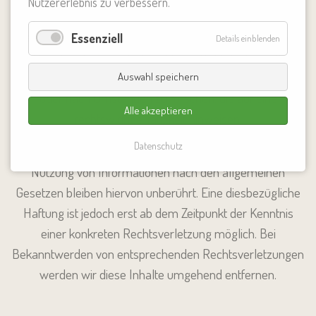
Nutzererlebnis zu verbessern.
eigene Inhalte auf diesen Seiten nach den allgemeinen
Gesetzen verantwortlich. Nach §§ 8 bis 10 TMG sind wir
Essenziell
Details einblenden
als Diensteanbieter jedoch nicht verpflichtet, übermittelte
oder gespeicherte fremde Informationen zu überwachen
Auswahl speichern
oder nach Umständen zu forschen, die auf eine
Alle akzeptieren
rechtswidrige Tätigkeit hinweisen.
Datenschutz
Verpflichtungen zur Entfernung oder Sperrung der
Nutzung von Informationen nach den allgemeinen
Gesetzen bleiben hiervon unberührt. Eine diesbezügliche
Haftung ist jedoch erst ab dem Zeitpunkt der Kenntnis
einer konkreten Rechtsverletzung möglich. Bei
Bekanntwerden von entsprechenden Rechtsverletzungen
werden wir diese Inhalte umgehend entfernen.