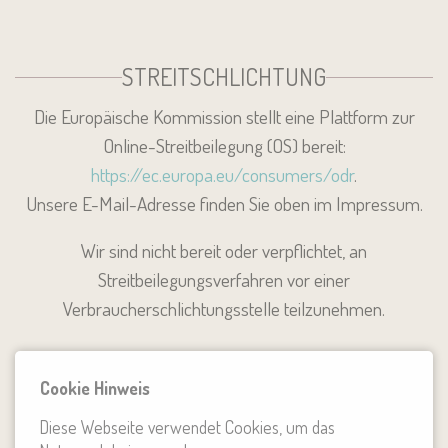
STREITSCHLICHTUNG
Die Europäische Kommission stellt eine Plattform zur
Online-Streitbeilegung (OS) bereit:
https://ec.europa.eu/consumers/odr
.
Unsere E-Mail-Adresse finden Sie oben im Impressum.
Wir sind nicht bereit oder verpflichtet, an
Streitbeilegungsverfahren vor einer
Verbraucherschlichtungsstelle teilzunehmen.
Cookie Hinweis
HAFTUNG FÜR INHALTE
Diese Webseite verwendet Cookies, um das
Als Diensteanbieter sind wir gemäß § 7 Abs.1 TMG für