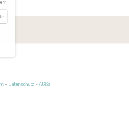
ern.
den
um
-
Datenschutz
-
AGBs