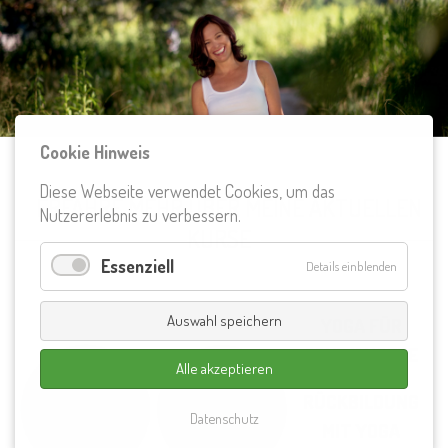
Cookie Hinweis
Diese Webseite verwendet Cookies, um das
ERFAHRE MEHR ÜBER MEINE AKTUELLEN
Nutzererlebnis zu verbessern.
KURSE
Essenziell
Details einblenden
Auswahl speichern
YOGA FÜR
SCHWANGERE
Alle akzeptieren
RÜCKBILDUNG
Datenschutz
MIT YOGA